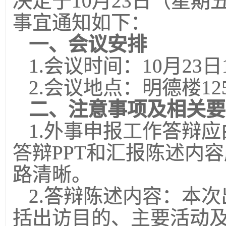
决定于
10
月
23
日（星期
事宜通知如下：
一、会议安排
1.
会议时间：
10
月
23
日
2.
会议地点：明德楼
12
二、注意事项及相关要
1.
外事申报工作答辩应
答辩
PPT
和汇报陈述内容
路清晰。
2.
答辩陈述内容：本次
括出访目的、主要活动